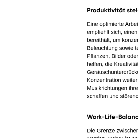
Produktivität st
Eine optimierte Arbe
empfiehlt sich, einen
bereithält, um konz
Beleuchtung sowie te
Pflanzen, Bilder od
helfen, die Kreativi
Geräuschunterdrücku
Konzentration weite
Musikrichtungen ihre
schaffen und stören
Work-Life-Balanc
Die Grenze zwischen