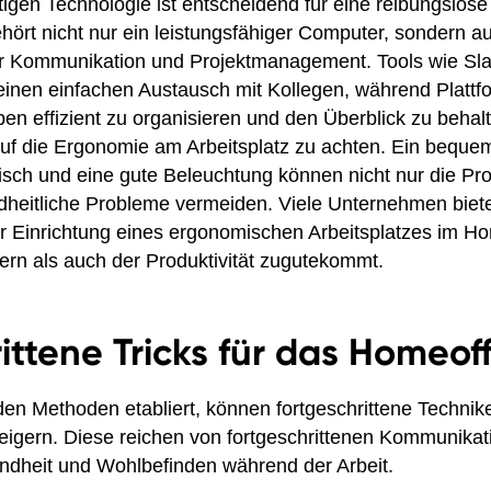
tigen Technologie ist entscheidend für eine reibungslose
ört nicht nur ein leistungsfähiger Computer, sondern a
r Kommunikation und Projektmanagement. Tools wie Sla
inen einfachen Austausch mit Kollegen, während Plattfo
en effizient zu organisieren und den Überblick zu behal
 auf die Ergonomie am Arbeitsplatz zu achten. Ein bequem
isch und eine gute Beleuchtung können nicht nur die Prod
heitliche Probleme vermeiden. Viele Unternehmen bieten
r Einrichtung eines ergonomischen Arbeitsplatzes im H
ern als auch der Produktivität zugutekommt.
ittene Tricks für das Homeoff
en Methoden etabliert, können fortgeschrittene Technike
steigern. Diese reichen von fortgeschrittenen Kommunikati
dheit und Wohlbefinden während der Arbeit.