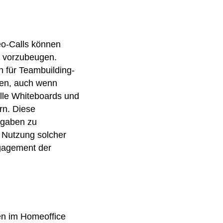
eo-Calls können
n vorzubeugen.
 für Teambuilding-
en, auch wenn
elle Whiteboards und
rn. Diese
ufgaben zu
e Nutzung solcher
ngagement der
en im Homeoffice