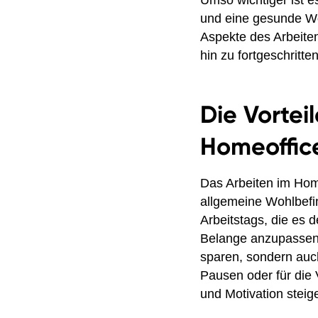
Umso wichtiger ist es
und eine gesunde Wo
Aspekte des Arbeiten
hin zu fortgeschritt
Die Vortei
Homeoffic
Das Arbeiten im Homeo
allgemeine Wohlbefin
Arbeitstags, die es d
Belange anzupassen.
sparen, sondern auc
Pausen oder für die
und Motivation steige