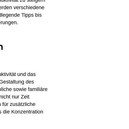
uktivität zu steigern
werden verschiedene
dlegende Tipps bis
erungen.
m
uktivität und das
 Gestaltung des
liche sowie familiäre
icht nur Zeit
für zusätzliche
 die Konzentration