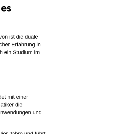
nes
on ist die duale
scher Erfahrung in
h ein Studium im
et mit einer
tiker die
-Anwendungen und
ier Jahre und führt