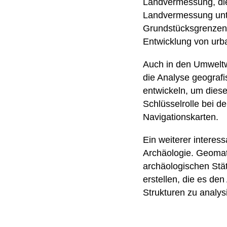
Landvermessung, die
Landvermessung unt
Grundstücksgrenzen u
Entwicklung von urb
Auch in den Umweltw
die Analyse geograf
entwickeln, um dies
Schlüsselrolle bei d
Navigationskarten.
Ein weiterer interes
Archäologie. Geomat
archäologischen Stä
erstellen, die es de
Strukturen zu analys