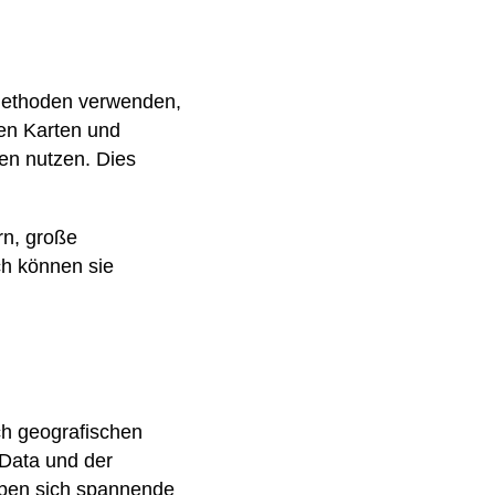
 Methoden verwenden,
en Karten und
en nutzen. Dies
rn, große
h können sie
ch geografischen
 Data und der
eben sich spannende